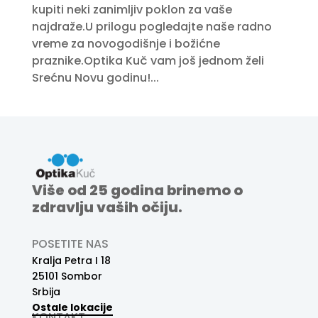
kupiti neki zanimljiv poklon za vaše
najdraže.U prilogu pogledajte naše radno
vreme za novogodišnje i božićne
praznike.Optika Kuč vam još jednom želi
Srećnu Novu godinu!...
Više od 25 godina brinemo o
zdravlju vaših očiju.
POSETITE NAS
Kralja Petra I 18
25101 Sombor
Srbija
Ostale lokacije
KONTAKT