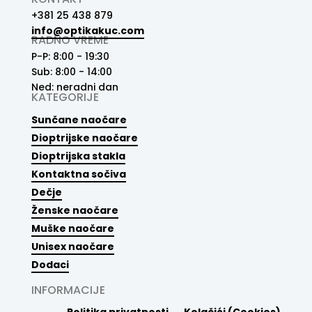
+381 25 438 879
info@optikakuc.com
RADNO VREME
P-P: 8:00 - 19:30
Sub: 8:00 - 14:00
Ned: neradni dan
KATEGORIJE
Sunčane naočare
Dioptrijske naočare
Dioptrijska stakla
Kontaktna sočiva
Dečje
Ženske naočare
Muške naočare
Unisex naočare
Dodaci
INFORMACIJE
Politika privatnosti
Kolačići (Cookies)