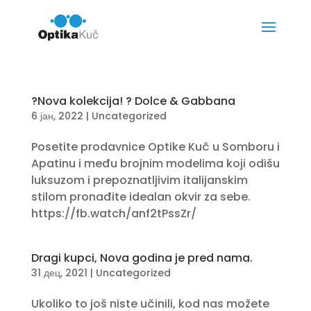
?Nova kolekcija! ? Dolce & Gabbana
6 јан, 2022
|
Uncategorized
Posetite prodavnice Optike Kuč u Somboru i
Apatinu i među brojnim modelima koji odišu
luksuzom i prepoznatljivim italijanskim
stilom pronađite idealan okvir za sebe.
https://fb.watch/anf2tPssZr/
Dragi kupci, Nova godina je pred nama.
31 дец, 2021
|
Uncategorized
Ukoliko to još niste učinili, kod nas možete