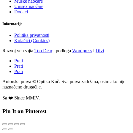
Muške naočare
Unisex naočare
Dodaci
Informacije
Politika privatnosti
Kolačići (Cookies)
Razvoj veb sajta
Too Dear
i podloga
Wordpress
i
Divi
.
Prati
Prati
Prati
Autorska prava © Optika Kuč. Sva prava zadržana, osim ako nije
naznačeno drugačije.
Sa ❤️ Since MMIV.
Pin It on Pinterest