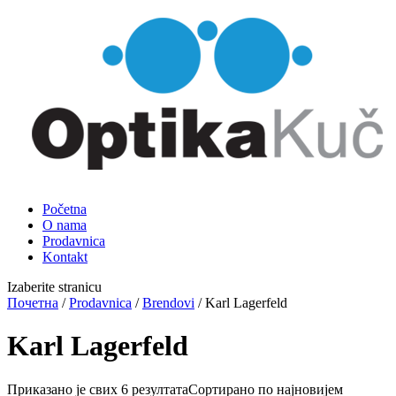
Početna
O nama
Prodavnica
Kontakt
Izaberite stranicu
Почетна
/
Prodavnica
/
Brendovi
/ Karl Lagerfeld
Karl Lagerfeld
Приказано је свих 6 резултата
Сортирано по најновијем