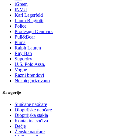
iGreen
INVU
Karl Lagerfeld
Laura Biagiotti
Police
Prodesign Denmark
Pull&Bear
Puma
Ralph Lauren
Ray-Ban
Superdry
U.S. Polo Assn.
Vogue
Razni brendovi
Nekategorizovano
Kategorije
Sunčane naočare
Dioptrijske naočare
Dioptrijska stakla
Kontaktna sočiva
Dečje
Ženske naočare