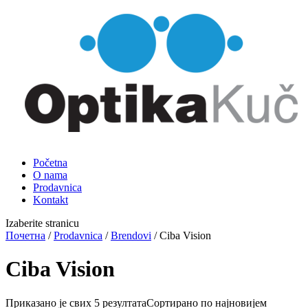
Početna
O nama
Prodavnica
Kontakt
Izaberite stranicu
Почетна
/
Prodavnica
/
Brendovi
/ Ciba Vision
Ciba Vision
Приказано је свих 5 резултата
Сортирано по најновијем