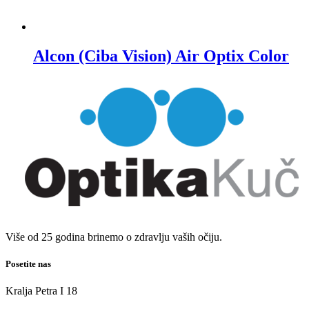
Alcon (Ciba Vision) Air Optix Color
Više od 25 godina brinemo o zdravlju vaših očiju.
Posetite nas
Kralja Petra I 18