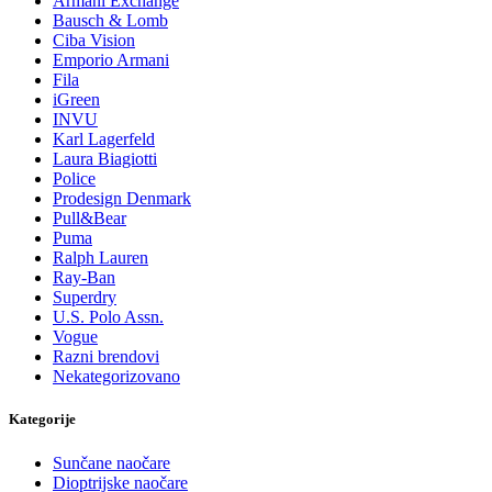
Armani Exchange
Bausch & Lomb
Ciba Vision
Emporio Armani
Fila
iGreen
INVU
Karl Lagerfeld
Laura Biagiotti
Police
Prodesign Denmark
Pull&Bear
Puma
Ralph Lauren
Ray-Ban
Superdry
U.S. Polo Assn.
Vogue
Razni brendovi
Nekategorizovano
Kategorije
Sunčane naočare
Dioptrijske naočare