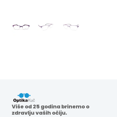
Više od 25 godina brinemo o
zdravlju vaših očiju.