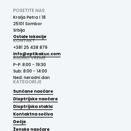
POSETITE NAS
Kralja Petra I 18
25101 Sombor
Srbija
Ostale lokacije
KONTAKT
+381 25 438 879
info@optikakuc.com
RADNO VREME
P-P: 8:00 - 19:30
Sub: 8:00 - 14:00
Ned: neradni dan
KATEGORIJE
Sunčane naočare
Dioptrijske naočare
Dioptrijska stakla
Kontaktna sočiva
Dečje
Ženske naočare