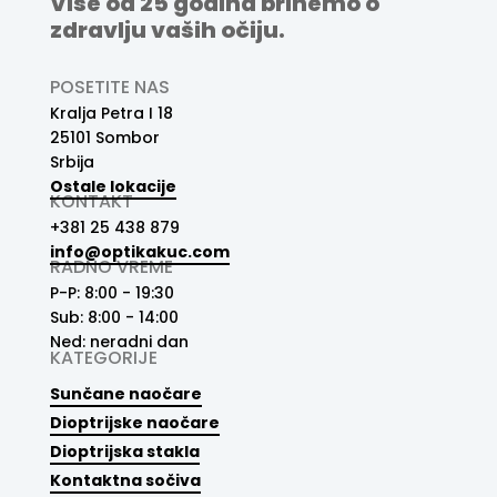
Više od 25 godina brinemo o
zdravlju vaših očiju.
POSETITE NAS
Kralja Petra I 18
25101 Sombor
Srbija
Ostale lokacije
KONTAKT
+381 25 438 879
info@optikakuc.com
RADNO VREME
P-P: 8:00 - 19:30
Sub: 8:00 - 14:00
Ned: neradni dan
KATEGORIJE
Sunčane naočare
Dioptrijske naočare
Dioptrijska stakla
Kontaktna sočiva