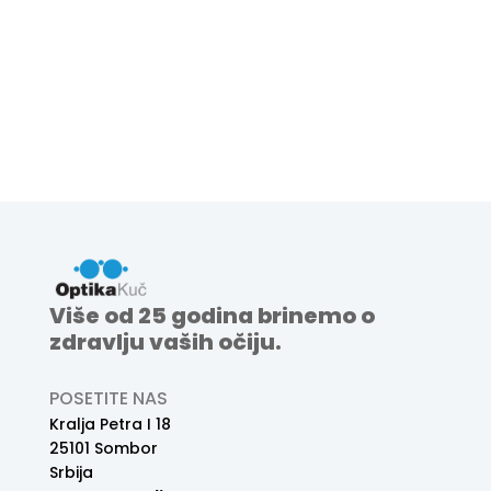
Više od 25 godina brinemo o
zdravlju vaših očiju.
POSETITE NAS
Kralja Petra I 18
25101 Sombor
Srbija