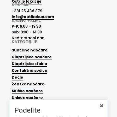
Ostale lokacije
KONTAKT
+381 25 438 879
info@optikakuc.com
RADNO VREME
P-P: 8:00 - 19:30
Sub: 8:00 - 14:00
Ned: neradni dan
KATEGORIJE
Sunčane naočare
Dioptrijske naočare
Dioptrijska stakla
Kontaktna sočiva
Dečje
Ženske naočare
Muške naočare
Unisex naočare
Dodaci
Podelite
INFORMACIJE