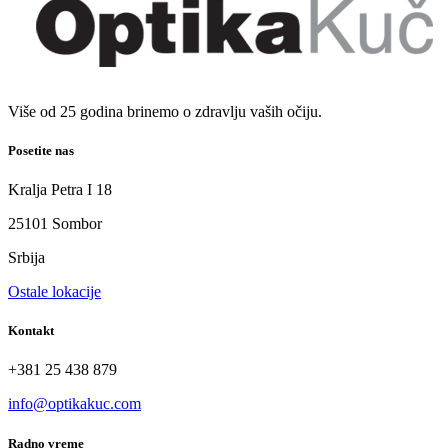
Više od 25 godina brinemo o zdravlju vaših očiju.
Posetite nas
Kralja Petra I 18
25101 Sombor
Srbija
Ostale lokacije
Kontakt
+381 25 438 879
info@optikakuc.com
Radno vreme