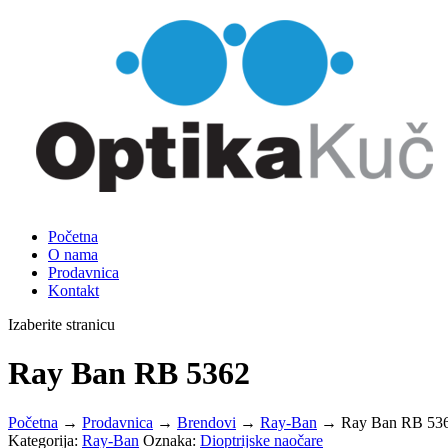
Početna
O nama
Prodavnica
Kontakt
Izaberite stranicu
Ray Ban RB 5362
Početna
→
Prodavnica
→
Brendovi
→
Ray-Ban
→ Ray Ban RB 53
Kategorija:
Ray-Ban
Oznaka:
Dioptrijske naočare