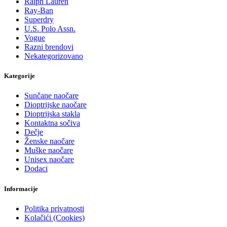
Ralph Lauren
Ray-Ban
Superdry
U.S. Polo Assn.
Vogue
Razni brendovi
Nekategorizovano
Kategorije
Sunčane naočare
Dioptrijske naočare
Dioptrijska stakla
Kontaktna sočiva
Dečje
Ženske naočare
Muške naočare
Unisex naočare
Dodaci
Informacije
Politika privatnosti
Kolačići (Cookies)