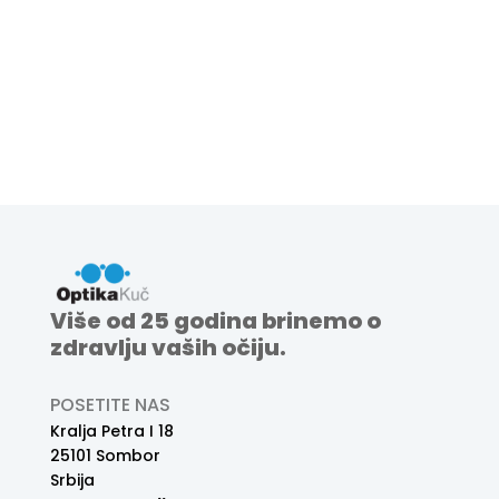
Više od 25 godina brinemo o
zdravlju vaših očiju.
POSETITE NAS
Kralja Petra I 18
25101 Sombor
Srbija