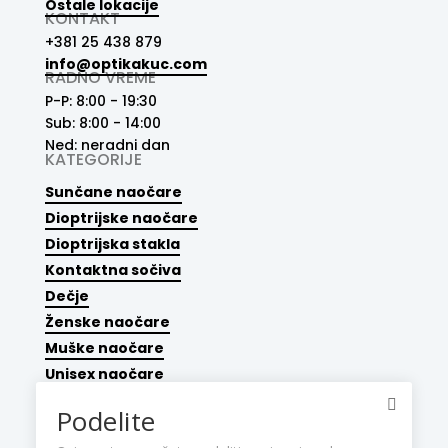
Ostale lokacije
KONTAKT
+381 25 438 879
info@optikakuc.com
RADNO VREME
P-P: 8:00 - 19:30
Sub: 8:00 - 14:00
Ned: neradni dan
KATEGORIJE
Sunčane naočare
Dioptrijske naočare
Dioptrijska stakla
Kontaktna sočiva
Dečje
Ženske naočare
Muške naočare
Unisex naočare
Dodaci
Podelite
INFORMACIJE