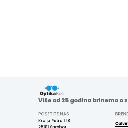
Više od 25 godina brinemo o z
POSETITE NAS
BREN
Kralja Petra I 18
Calvin
25101 Sombor