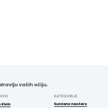
dravlju vaših očiju.
DOVI
KATEGORIJE
Sunčane naočare
 Klein