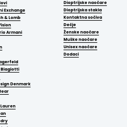
Dioptrijske naočare
ovi
Dioptrijska stakla
i Exchange
Kontaktna sočiva
ch & Lomb
Dečje
Vision
Ženske naočare
io Armani
Muške naočare
Unisex naočare
n
Dodaci
Lagerfeld
 Biagiotti
e
esign Denmark
Bear
 Lauren
Ban
rdry