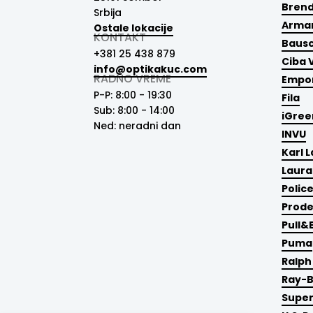
Brend
Srbija
Arman
Ostale lokacije
KONTAKT
Baus
+381 25 438 879
Ciba 
info@optikakuc.com
RADNO VREME
Empor
P-P: 8:00 - 19:30
Fila
Sub: 8:00 - 14:00
iGree
Ned: neradni dan
INVU
Karl 
Laura
Polic
Prod
Pull&
Puma
Ralph
Ray-
Supe