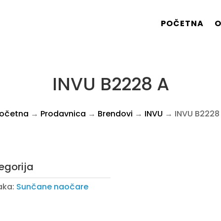
POČETNA
O
INVU B2228 A
očetna
→
Prodavnica
→
Brendovi
→
INVU
→ INVU B2228
egorija
aka:
Sunčane naočare