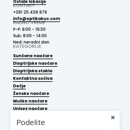
Ostale lokacije
KONTAKT
+381 25 438 879
info@optikakuc.com
RADNO VREME
P-P: 8:00 - 19:30
Sub: 8:00 - 14:00
Ned: neradni dan
KATEGORIJE
Sunčane naočare
Dioptrijske naočare
Dioptrijska stakla
Kontaktna sočiva
Dečje
Ženske naočare
Muške naočare
Unisex naočare
Dodaci
Podelite
INFORMACIJE