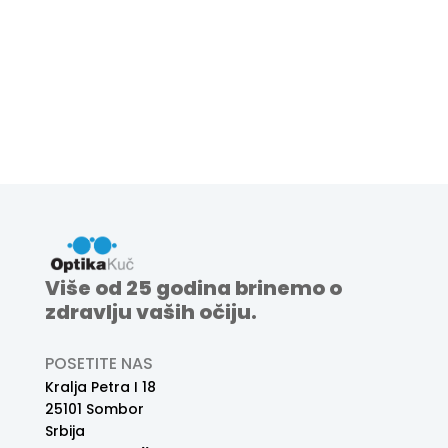
Više od 25 godina brinemo o
zdravlju vaših očiju.
POSETITE NAS
Kralja Petra I 18
25101 Sombor
Srbija