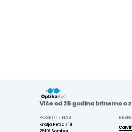
Više od 25 godina brinemo o z
POSETITE NAS
BREN
Kralja Petra I 18
Calvin
25101 Sombor