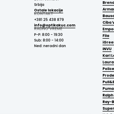
Brend
Srbija
Arman
Ostale lokacije
KONTAKT
Baus
+381 25 438 879
Ciba 
info@optikakuc.com
RADNO VREME
Empor
P-P: 8:00 - 19:30
Fila
Sub: 8:00 - 14:00
iGree
Ned: neradni dan
INVU
Karl 
Laura
Polic
Prod
Pull&
Puma
Ralph
Ray-
Supe