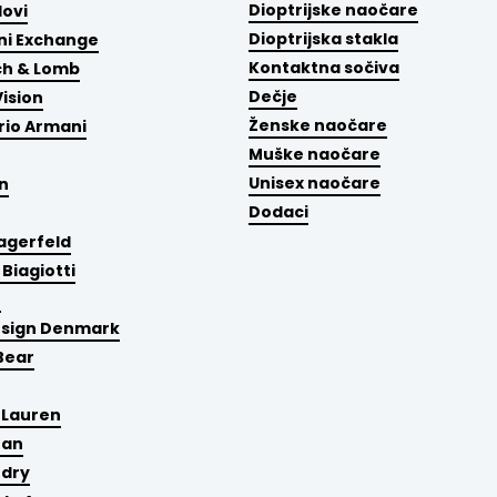
Dioptrijske naočare
ovi
Dioptrijska stakla
i Exchange
Kontaktna sočiva
ch & Lomb
Dečje
Vision
Ženske naočare
io Armani
Muške naočare
Unisex naočare
n
Dodaci
Lagerfeld
 Biagiotti
e
esign Denmark
Bear
 Lauren
Ban
rdry