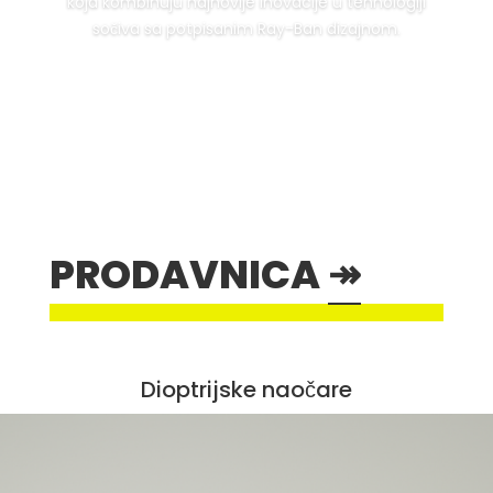
koja kombinuju najnovije inovacije u tehnologiji
sočiva sa potpisanim Ray-Ban dizajnom.
POGLEDAJTE NAŠ RAY BAN ASORTIMAN
PRODAVNICA
↠
Dioptrijske naočare