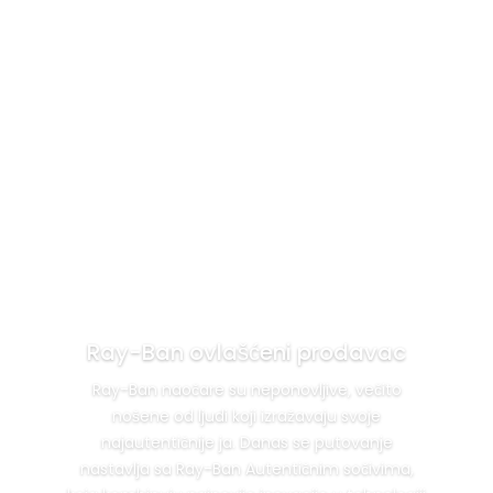
POSETITE NAS U KRALJA PETRA I 18 😍
Ray-Ban ovlašćeni prodavac
Ray-Ban naočare su neponovljive, večito
nošene od ljudi koji izražavaju svoje
najautentičnije ja. Danas se putovanje
nastavlja sa Ray-Ban Autentičnim sočivima,