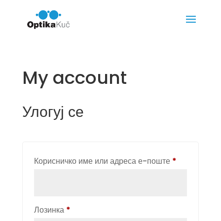
My account
Улогуј се
Обавезно
Корисничко име или адреса е-поште
*
Обавезно
Лозинка
*