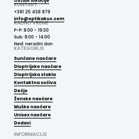
Ostale lokacije
KONTAKT
+381 25 438 879
info@optikakuc.com
RADNO VREME
P-P: 8:00 - 19:30
Sub: 8:00 - 14:00
Ned: neradni dan
KATEGORIJE
Sunčane naočare
Dioptrijske naočare
Dioptrijska stakla
Kontaktna sočiva
Dečje
Ženske naočare
Muške naočare
Unisex naočare
Dodaci
INFORMACIJE