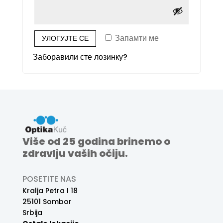
Запамти ме
УЛОГУЈТЕ СЕ
Заборавили сте лозинку?
Više od 25 godina brinemo o
zdravlju vaših očiju.
POSETITE NAS
Kralja Petra I 18
25101 Sombor
Srbija